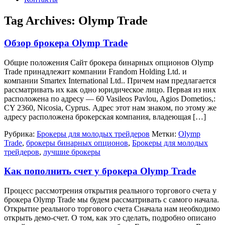
Tag Archives:
Olymp Trade
Обзор брокера Olymp Trade
Общие положения Сайт брокера бинарных опционов Olymp
Trade принадлежит компании Frandom Holding Ltd. и
компании Smartex International Ltd.. Причем нам предлагается
рассматривать их как одно юридическое лицо. Первая из них
расположена по адресу — 60 Vasileos Pavlou, Agios Dometios,:
CY 2360, Nicosia, Cyprus. Адрес этот нам знаком, по этому же
адресу расположена брокерская компания, владеющая […]
Рубрика:
Брокеры для молодых трейдеров
Метки:
Olymp
Trade
,
брокеры бинарных опционов
,
Брокеры для молодых
трейдеров
,
лучшие брокеры
Как пополнить счет у брокера Olymp Trade
Процесс рассмотрения открытия реального торгового счета у
брокера Olymp Trade мы будем рассматривать с самого начала.
Открытие реального торгового счета Сначала нам необходимо
открыть демо-счет. О том, как это сделать, подробно описано