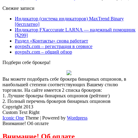
Свежие записи
Индикатор (система индикаторов) MaxTrend Binary
[бесплатно]
Индикатор FXacccurate LARNA — надежный помощник
[$299]
Раздел «Контакты» снова работает
govpsfx.com – регистрация в сервисе
govpsfx.com – общий обзор
Подбери себе брокера!
Вы можете подобрать себе брокера бинарных опционов, в
наибольшей степени соответствующих Вашему стилю
торговли. На сайте имеется 2 списка брокеров:
1.
Лучшие брокеры бинарных опционов (рейтинг)
2.
Полный перечень брокеров бинарных опционов
Copyright 2013
Custom Text Right
Iconic One
Theme | Powered by
Wordpress
Внимание! Об оплате
Внимание! Об оплате