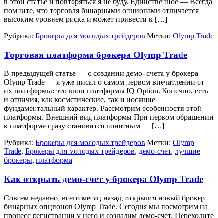
в этой статье и повторяться я не буду. Единственное — Всегда
помните, что торговля бинарными опционами отличается
высоким уровнем риска и может привести к […]
Рубрика:
Брокеры для молодых трейдеров
Метки:
Olymp Trade
Торговая платформа брокера Olymp Trade
В предыдущей статье — о создании демо- счета у брокера
Olymp Trade — я уже писал о самом первом впечатлении от
их платформы: это клон платформы IQ Option. Конечно, есть
и отличия, как косметические, так и носящие
фундаментальный характер. Рассмотрим особенности этой
платформы. Внешний вид платформы При первом обращении
к платформе сразу становится понятным — […]
Рубрика:
Брокеры для молодых трейдеров
Метки:
Olymp
Trade
,
Брокеры для молодых трейдеров
,
демо-счет
,
лучшие
брокеры
,
платформа
Как открыть демо-счет у брокера Olymp Trade
Совсем недавно, всего месяц назад, открылся новый брокер
бинарных опционов Olymp Trade. Сегодня мы посмотрим на
процесс регистрации у него и создадим демо-счет. Переходите