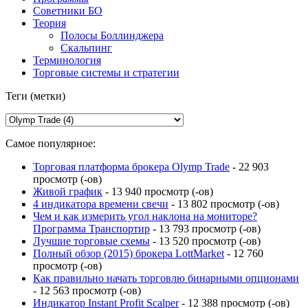
Советники БО
Теория
Полосы Боллинджера
Скальпинг
Терминология
Торговые системы и стратегии
Теги (метки)
Самое популярное:
Торговая платформа брокера Olymp Trade
- 22 903
просмотр (-ов)
Живой график
- 13 940 просмотр (-ов)
4 индикатора времени свечи
- 13 802 просмотр (-ов)
Чем и как измерить угол наклона на мониторе?
Программа Транспортир
- 13 793 просмотр (-ов)
Лучшие торговые схемы
- 13 520 просмотр (-ов)
Полный обзор (2015) брокера LottMarket
- 12 760
просмотр (-ов)
Как правильно начать торговлю бинарными опционами
- 12 563 просмотр (-ов)
Индикатор Instant Profit Scalper
- 12 388 просмотр (-ов)