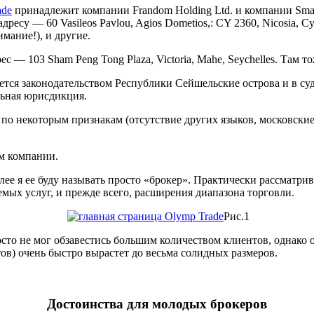
ade
принадлежит компании Frandom Holding Ltd. и компании Smarte
ресу — 60 Vasileos Pavlou, Agios Dometios,: CY 2360, Nicosia, C
мание!), и другие.
с — 103 Sham Peng Tong Plaza, Victoria, Mahe, Seychelles. Там 
тся законодательством Республики Сейшельские острова и в суд,
льная юрисдикция.
о некоторым признакам (отсутствие других языков, московские т
ем компании.
алее я ее буду называть просто «брокер». Практически рассматр
емых услуг, и прежде всего, расширения диапазона торговли.
Рис.1
осто не мог обзавестись большим количеством клиентов, однако
тов) очень быстро вырастет до весьма солидных размеров.
Достоинства для молодых брокеров