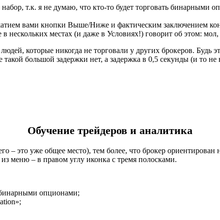
ий набор, т.к. я не думаю, что кто-то будет торговать бинарным
атием вами кнопки Выше/Ниже и фактическим заключением контра
 в нескольких местах (и даже в Условиях!) говорит об этом: мол,
юдей, которые никогда не торговали у других брокеров. Будь эт
е такой большой задержки нет, а задержка в 0,5 секунды (и то н
Обучение трейдеров и аналитика
 него – это уже общее место), тем более, что брокер ориентиров
) из меню – в правом углу иконка с тремя полосками.
в бинарными опционами;
tion»;