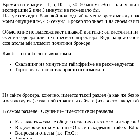
Время экспирации
– 1, 5, 10, 15, 30, 60 минут. Это – наилучш
экспирации 2 или 3 минуты не помешало бы.
Но тут есть один большой подводный камень: время между наж
моим ощущениям, 4-5 секунд. Брокер это знает и на своем сайте
Обьяснение не выдерживает никакой критики: он рассчитан на л
сменил сервера или технического директора. Ведь на демо-счет
сознательный элемент политики брокера.
Как бы то ни было, вывод такой:
Скальпинг на минутном таймфрейме не рекомендуется;
Торговля на новостях просто невозможна.
На сайте брокера, конечно, имеется такой раздел (а как же без
имея аккаунта) с главной страницы сайта и (из своего аккаунта
В самом разделе «Обучение» имеются свои разделы:
Как начать – самые общие сведения о технологии торго
Видеоуроки от компании «Онлайн академия Traders- Educa
Вопросы и ответы (т.е. FAQ);
Термины;