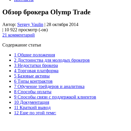
Обзор брокера Olymp Trade
Автор:
Sergey Vaulin
|
28 октября 2014
|
10 922 просмотр (-ов)
21 комментарий
Содержание статьи
1
Общие положения
2
Достоинства для молодых брокеров
3
Недостатки брокера
4
Торговая платформа
5
Базовые активы
6
Типы контрактов
7
Обучение трейдеров и аналитика
8
Способы оплаты
9
Способы связи с поддержкой клиентов
10
Документация
11
Краткий вывод
12
Еще по этой теме: