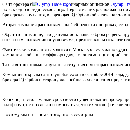
Сайт брокера б
инарных опционов
Olymp Tr
их как одно юридическое лицо. Первая из них расположена по ад
брокерская компания, владеющая IQ Option (обратите на это вни
Вторая компания расположена на Сейшельских островах, ее адре
Обратите внимание, что деятельность нашего брокера регулируе
согласно «Положению и условиям», предоставлена исключите
Фактически компания находится в Москве, о чем можно судить п
компании – обычные оффшоры для, гм, оптимизации прибыли.
Такая вот несколько запутанная ситуация с месторасположени
Компания открыла сайт olymptrade.com в сентябре 2014 года, д
брокера IQ Option в сторону дальнейшего увеличения предлага
Конечно, за столь малый срок своего существования брокер пр
платформа, не позволяют сомневаться, что их число (т.е. клиен
Поэтому мы и начнем с того, что рассмотрим-