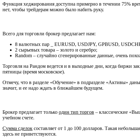
Функция хеджирования доступна примерно в течении 75% времен
нет, чтобы трейдерам можно было набить руку.
Всего для торговли брокер предлагает нам:
8 валютных пар _ EURUSD, USDJPY, GPBUSD, USDC
2 сырьевых товара – золото и серебро;
Random – случайно сгенерированные данные, очень похож
Торговля на Рандом ведется и в выходные дни, когда биржи з
пятницы (время московское).
Отмечу, что в разделе «Обучение» в подразделе «Активы» дан
значит, и ее надо ждать в ближайшем будущем.
Брокер предлагает только
один тип торгов
– классические «Выш
учебном счете.
Сумма сделок
составляет от 1 до 100 долларов. Такая небольш
здесь не приветствуются.