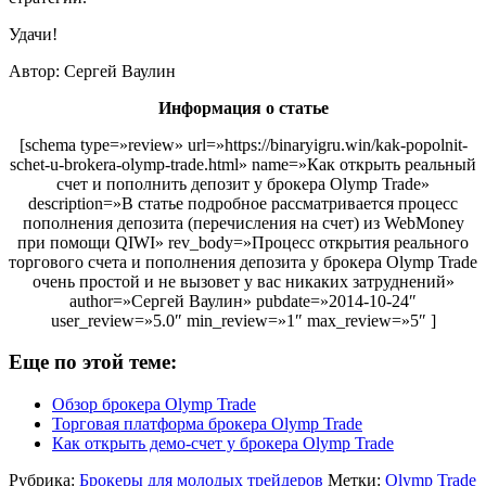
Удачи!
Автор: Сергей Ваулин
Информация о статье
[schema type=»review» url=»https://binaryigru.win/kak-popolnit-
schet-u-brokera-olymp-trade.html» name=»Как открыть реальный
счет и пополнить депозит у брокера Olymp Trade»
description=»В статье подробное рассматривается процесс
пополнения депозита (перечисления на счет) из WebMoney
при помощи QIWI» rev_body=»Процесс открытия реального
торгового счета и пополнения депозита у брокера Olymp Trade
очень простой и не вызовет у вас никаких затруднений»
author=»Сергей Ваулин» pubdate=»2014-10-24″
user_review=»5.0″ min_review=»1″ max_review=»5″ ]
Еще по этой теме:
Обзор брокера Olymp Trade
Торговая платформа брокера Olymp Trade
Как открыть демо-счет у брокера Olymp Trade
Рубрика:
Брокеры для молодых трейдеров
Метки:
Olymp Trade