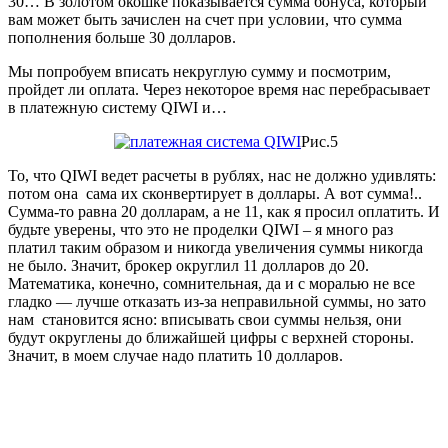
30… В золотом окошке показывается сумма бонуса, который
вам может быть зачислен на счет при условии, что сумма
пополнения больше 30 долларов.
Мы попробуем вписать некруглую сумму и посмотрим,
пройдет ли оплата. Через некоторое время нас перебрасывает
в платежную систему QIWI и…
Рис.5
То, что QIWI ведет расчеты в рублях, нас не должно удивлять:
потом она сама их сконвертирует в доллары. А вот сумма!..
Сумма-то равна 20 долларам, а не 11, как я просил оплатить. И
будьте уверены, что это не проделки QIWI – я много раз
платил таким образом и никогда увеличения суммы никогда
не было. Значит, брокер округлил 11 долларов до 20.
Математика, конечно, сомнительная, да и с моралью не все
гладко — лучше отказать из-за неправильной суммы, но зато
нам становится ясно: вписывать свои суммы нельзя, они
будут округлены до ближайшей цифры с верхней стороны.
Значит, в моем случае надо платить 10 долларов.