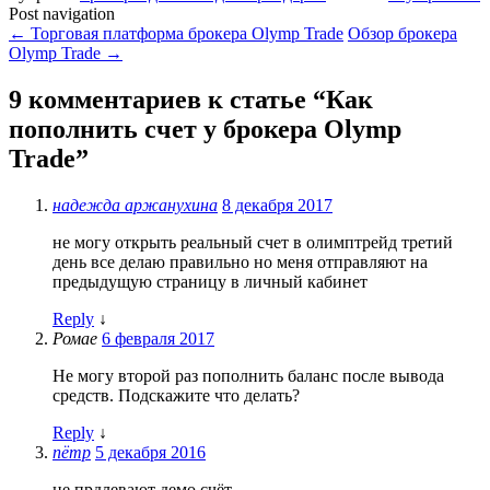
Post navigation
←
Торговая платформа брокера Olymp Trade
Обзор брокера
Olymp Trade
→
9 комментариев к статье “
Как
пополнить счет у брокера Olymp
Trade
”
надежда аржанухина
8 декабря 2017
не могу открыть реальный счет в олимптрейд третий
день все делаю правильно но меня отправляют на
предыдущую страницу в личный кабинет
Reply
↓
Ромае
6 февраля 2017
Не могу второй раз пополнить баланс после вывода
средств. Подскажите что делать?
Reply
↓
пётр
5 декабря 2016
не прдлевают демо счёт