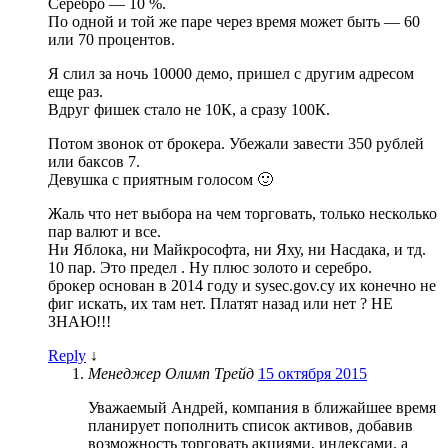
Серебро — 10 %.
По одной и той же паре через время может быть — 60
или 70 процентов.
Я слил за ночь 10000 демо, пришел с другим адресом
еще раз.
Вдруг фишек стало не 10К, а сразу 100К.
Потом звонок от брокера. Убежали завести 350 рублей
или баксов 7.
Девушка с приятным голосом 🙂
Жаль что нет выбора на чем торговать, только несколько
пар валют и все.
Ни Яблока, ни Майкрософта, ни Яху, ни Насдака, и тд.
10 пар. Это предел . Ну плюс золото и серебро.
брокер основан в 2014 году и sysec.gov.cy их конечно не
фиг искать, их там нет. Платят назад или нет ? НЕ
ЗНАЮ!!!
Reply
↓
Менеджер Олимп Трейд
15 октября 2015
Уважаемый Андрей, компания в ближайшее время
планирует пополнить список активов, добавив
возможность торговать акциями, индексами, а