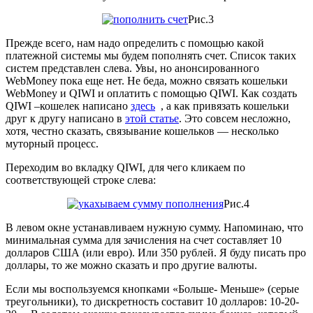
Рис.3
Прежде всего, нам надо определить с помощью какой
платежной системы мы будем пополнять счет. Список таких
систем представлен слева. Увы, но анонсированного
WebMoney пока еще нет. Не беда, можно связать кошельки
WebMoney и QIWI и оплатить с помощью QIWI. Как создать
QIWI –кошелек написано
здесь
, а как привязать кошельки
друг к другу написано в
этой статье
. Это совсем несложно,
хотя, честно сказать, связывание кошельков — несколько
муторный процесс.
Переходим во вкладку QIWI, для чего кликаем по
соответствующей строке слева:
Рис.4
В левом окне устанавливаем нужную сумму. Напоминаю, что
минимальная сумма для зачисления на счет составляет 10
долларов США (или евро). Или 350 рублей. Я буду писать про
доллары, то же можно сказать и про другие валюты.
Если мы воспользуемся кнопками «Больше- Меньше» (серые
треугольники), то дискретность составит 10 долларов: 10-20-