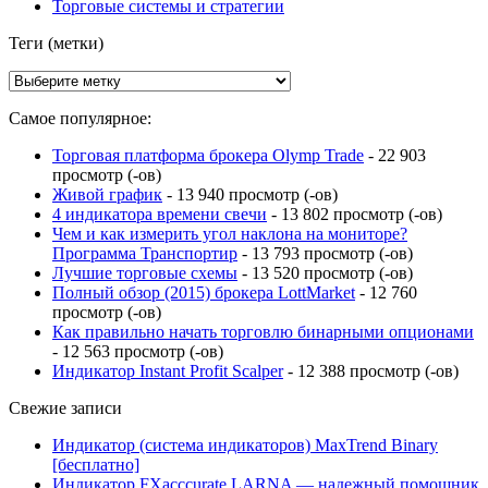
Торговые системы и стратегии
Теги (метки)
Самое популярное:
Торговая платформа брокера Olymp Trade
- 22 903
просмотр (-ов)
Живой график
- 13 940 просмотр (-ов)
4 индикатора времени свечи
- 13 802 просмотр (-ов)
Чем и как измерить угол наклона на мониторе?
Программа Транспортир
- 13 793 просмотр (-ов)
Лучшие торговые схемы
- 13 520 просмотр (-ов)
Полный обзор (2015) брокера LottMarket
- 12 760
просмотр (-ов)
Как правильно начать торговлю бинарными опционами
- 12 563 просмотр (-ов)
Индикатор Instant Profit Scalper
- 12 388 просмотр (-ов)
Свежие записи
Индикатор (система индикаторов) MaxTrend Binary
[бесплатно]
Индикатор FXacccurate LARNA — надежный помощник