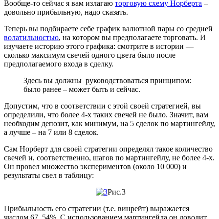
Вообще-то сейчас я вам излагаю
торговую схему Норберта
–
довольно прибыльную, надо сказать.
Теперь вы подбираете себе график валютной пары со средней
волатильностью
, на котором вы предполагаете торговать. И
изучаете историю этого графика: смотрите в истории —
сколько максимум свечей одного цвета было после
предполагаемого входа в сделку.
Здесь вы должны руководствоваться принципом:
было ранее – может быть и сейчас.
Допустим, что в соответствии с этой своей стратегией, вы
определили, что более 4-х таких свечей не было. Значит, вам
необходим депозит, как минимум, на 5 сделок по мартингейлу,
а лучше – на 7 или 8 сделок.
Сам Норберт для своей стратегии определял такое количество
свечей и, соответственно, шагов по мартингейлу, не более 4-х.
Он провел множество экспериментов (около 10 000) и
результаты свел в таблицу:
Рис.3
Прибыльность его стратегии (т.е. винрейт) выражается
числом 67, 54%. С использованием мартингейла он доводит