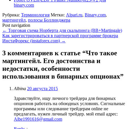
binary.com
Рубрика:
Терминология
Метки:
Alpari.ru
,
Binary.com
,
мартингейл
,
полосы Боллинджера
Post navigation
←
Торговая схема Норберта для скальпинга (BB+Martingale)
Как зарегистрироваться в партнерской программе брокера
ИнстаФорекс (instaforex.com)
→
3 комментариев к статье “
Что такое
мартингейл. Его достоинства и
недостатки, особенности
использования в бинарных опционах
”
Albina
20 августа 2015
Здравствуйте, ищу личного трейдера для бинарных
опционов работать на обоюдных условиях. Сигнальные
программы или следование трейдерам online не
предлагать, нужен личный трейдер. мой email адрес:
Albe1991616@gmail.com
Reply
↓