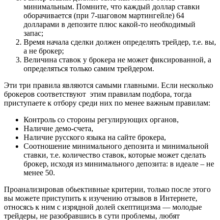
минимальным. Помните, что каждый доллар ставки
оборачивается (при 7-шаговом мартингейле) 64
долларами в депозите плюс какой-то необходимый
запас;
Время начала сделки должен определять трейдер, т.е. вы,
а не брокер;
Величина ставок у брокера не может фиксированной, а
определяться только самим трейдером.
Эти три правила являются самыми главными. Если несколько
брокеров соответствуют этим правилам подбора, тогда
приступаете к отбору среди них по менее важным правилам:
Контроль со стороны регулирующих органов,
Наличие демо-счета,
Наличие русского языка на сайте брокера,
Соотношение минимального депозита и минимальной
ставки, т.е. количество ставок, которые может сделать
брокер, исходя из минимального депозита: в идеале – не
менее 50.
Проанализировав обьективные критерии, только после этого
вы можете приступить к изучению отзывов в Интернете,
относясь к ним с изрядной долей скептицизма — молодые
трейдеры, не разобравшись в сути проблемы, любят