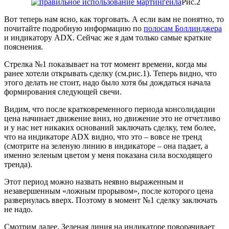
Рис.2
Вот теперь нам ясно, как торговать. А если вам не понятно, то
почитайте подробную информацию по
полосам Боллинджера
и индикатору ADX. Сейчас же я дам только самые краткие
пояснения.
Стрелка №1 показывает на тот момент времени, когда мы
ранее хотели открывать сделку (см.рис.1). Теперь видно, что
этого делать не стоит, надо было хотя бы дождаться начала
формирования следующей свечи.
Видим, что после кратковременного периода консолидации
цена начинает движение вниз, но движение это не отчетливо
и у нас нет никаких оснований заключать сделку, тем более,
что на индикаторе ADX видно, что это – вовсе не тренд
(смотрите на зеленую линию в индикаторе – она падает, а
именно зеленым цветом у меня показана сила восходящего
тренда).
Этот период можно назвать неявно выраженным и
незавершенным «ложным прорывом», после которого цена
развернулась вверх. Поэтому в момент №1 сделку заключать
не надо.
Смотрим далее. Зеленая линия на индикаторе поворачивает