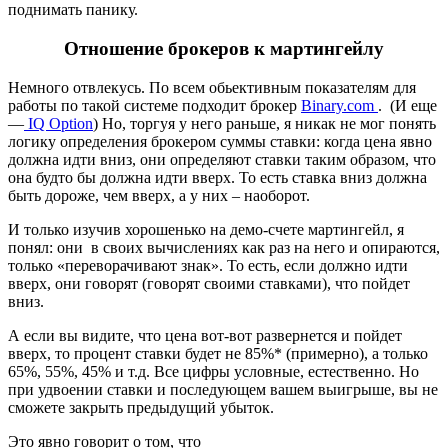
поднимать панику.
Отношение брокеров к мартингейлу
Немного отвлекусь. По всем обьективным показателям для
работы по такой системе подходит брокер
Binary.com
. (И еще
—
IQ Option
) Но, торгуя у него раньше, я никак не мог понять
логику определения брокером суммы ставки: когда цена явно
должна идти вниз, они определяют ставки таким образом, что
она будто бы должна идти вверх. То есть ставка вниз должна
быть дороже, чем вверх, а у них – наоборот.
И только изучив хорошенько на демо-счете мартингейл, я
понял: они в своих вычислениях как раз на него и опираются,
только «переворачивают знак». То есть, если должно идти
вверх, они говорят (говорят своими ставками), что пойдет
вниз.
А если вы видите, что цена вот-вот развернется и пойдет
вверх, то процент ставки будет не 85%* (примерно), а только
65%, 55%, 45% и т.д. Все цифры условные, естественно. Но
при удвоении ставки и последующем вашем выигрыше, вы не
сможете закрыть предыдущий убыток.
Это явно говорит о том, что