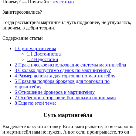
Почему? — Почитайте
эту статью
.
Заинтересовались?
Тогда рассмотрим мартингейл чуть подробнее, не углубляясь,
впрочем, в дебри теории.
Содержание статьи
1
Суть мартингейла
1.1
Достоинства
1.2
Недостатки
2
Практическое использование системы мартингейла
3
Сколько допустимо сделок по мартингейлу?
4
Размер депозита для торговли по мартингейлу
5
Правила подбора брокеров для торговли по
мартингейлу
6
Отношение брокеров к мартингейлу
7
Особенность торговли бинарными опционами
8
Еще по этой теме:
Суть мартингейла
Вы делаете какую-то ставку. Если выигрываете, то все хорошо
и мартингейл нам не нужен. А вот если проигрываете, то он