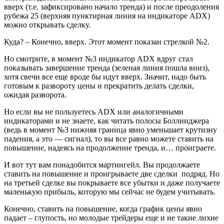
вверх (т.е. зафиксировано начало тренда) и после преодоления
рубежа 25 (верхняя пунктирная линия на индикаторе ADX)
можно открывать сделку.
Куда? – Конечно, вверх. Этот момент показан стрелкой №2.
Но смотрите, в момент №3 индикатор ADX вдруг стал
показывать завершение тренда (зеленая линия пошла вниз),
хотя свечи все еще вроде бы идут вверх. Значит, надо быть
готовым к развороту цены и прекратить делать сделки,
ожидая разворота.
Но если вы не пользуетесь ADX или аналогичными
индикаторами и не знаете, как читать полосы Боллинджера
(ведь в момент №3 нижняя граница явно уменьшает крутизну
падения, а это — сигнал), то вы все равно можете ставить на
повышение, надеясь на продолжение тренда, и… проиграете.
И вот тут вам понадобится мартингейл. Вы продолжаете
ставить на повышение и проигрываете две сделки подряд. Но
на третьей сделке вы покрываете все убытки и даже получаете
маленькую прибыль, которую мы сейчас не будем учитывать.
Конечно, ставить на повышение, когда график цены явно
падает – глупость, но молодые трейдеры еще и не такие лихие