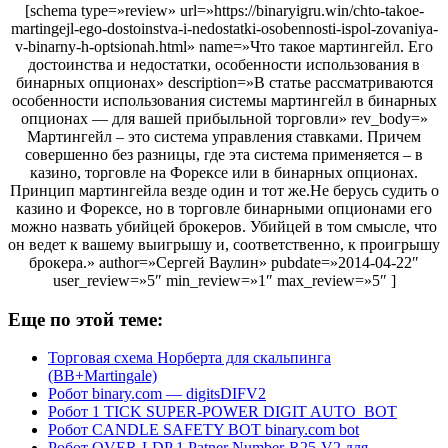
[schema type=»review» url=»https://binaryigru.win/chto-takoe-
martingejl-ego-dostoinstva-i-nedostatki-osobennosti-ispol-zovaniya-
v-binarny-h-optsionah.html» name=»Что такое мартингейл. Его
достоинства и недостатки, особенности использования в
бинарных опционах» description=»В статье рассматриваются
особенности использования системы мартингейл в бинарных
опционах — для вашей прибыльной торговли» rev_body=»
Мартингейл – это система управления ставками. Причем
совершенно без разницы, где эта система применяется – в
казино, торговле на Форексе или в бинарных опционах.
Принцип мартингейла везде один и тот же.Не берусь судить о
казино и Форексе, но в торговле бинарными опционами его
можно назвать убийцей брокеров. Убийцей в том смысле, что
он ведет к вашему выигрышу и, соответственно, к проигрышу
брокера.» author=»Сергей Ваулин» pubdate=»2014-04-22″
user_review=»5″ min_review=»1″ max_review=»5″ ]
Еще по этой теме:
Торговая схема Норберта для скальпинга
(BB+Martingale)
Робот binary.com — digitsDIFV2
Робот 1 TICK SUPER-POWER DIGIT AUTO_BOT
Робот CANDLE SAFETY BOT binary.com bot
Робот OVER-LDP 1 Patner Number-R25-V2 для