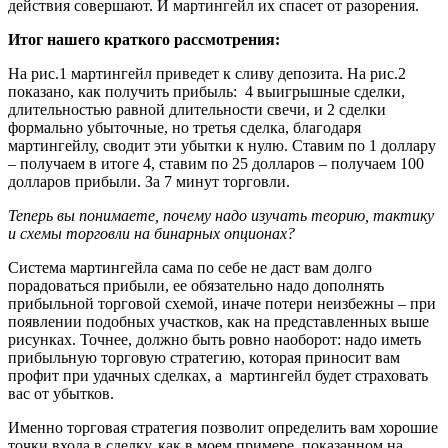
действия совершают. И мартингейл их спасет от разорения.
Итог нашего краткого рассмотрения:
На рис.1 мартингейл приведет к сливу депозита. На рис.2
показано, как получить прибыль: 4 выигрышные сделки,
длительностью равной длительности свечи, и 2 сделки
формально убыточные, но третья сделка, благодаря
мартингейлу, сводит эти убытки к нулю. Ставим по 1 доллару
– получаем в итоге 4, ставим по 25 долларов – получаем 100
долларов прибыли. За 7 минут торговли.
Теперь вы понимаете, почему надо изучать теорию, тактику
и схемы торговли на бинарных опционах?
Система мартингейла сама по себе не даст вам долго
порадоваться прибыли, ее обязательно надо дополнять
прибыльной торговой схемой, иначе потери неизбежны – при
появлении подобных участков, как на представленных выше
рисунках. Точнее, должно быть ровно наоборот: надо иметь
прибыльную торговую стратегию, которая приносит вам
профит при удачных сделках, а мартингейл будет страховать
вас от убытков.
Именно торговая стратегия позволит определить вам хорошие
точки входа в сделку, как в моем примере, показанном на