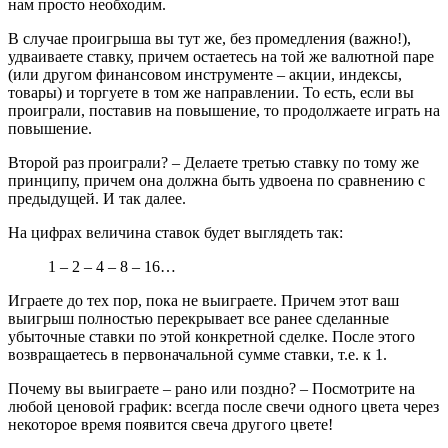
нам просто необходим.
В случае проигрыша вы тут же, без промедления (важно!),
удваиваете ставку, причем остаетесь на той же валютной паре
(или другом финансовом инструменте – акции, индексы,
товары) и торгуете в том же направлении. То есть, если вы
проиграли, поставив на повышение, то продолжаете играть на
повышение.
Второй раз проиграли? – Делаете третью ставку по тому же
принципу, причем она должна быть удвоена по сравнению с
предыдущей. И так далее.
На цифрах величина ставок будет выглядеть так:
1 – 2 – 4 – 8 – 16…
Играете до тех пор, пока не выиграете. Причем этот ваш
выигрыш полностью перекрывает все ранее сделанные
убыточные ставки по этой конкретной сделке. После этого
возвращаетесь в первоначальной сумме ставки, т.е. к 1.
Почему вы выиграете – рано или поздно? – Посмотрите на
любой ценовой график: всегда после свечи одного цвета через
некоторое время появится свеча другого цвете!