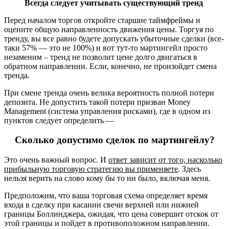
Всегда следует учитывать существующий тренд
Перед началом торгов откройте старшие таймфреймы и
оцените общую направленность движения цены. Торгуя по
тренду, вы все равно будете допускать убыточные сделки (все-
таки 57% — это не 100%) и вот тут-то мартингейл просто
незаменим – тренд не позволит цене долго двигаться в
обратном направлении. Если, конечно, не произойдет смена
тренда.
При смене тренда очень велика вероятность полной потери
депозита. Не допустить такой потери призван Money
Management (система управления рисками), где в одном из
пунктов следует определить —
Сколько допустимо сделок по мартингейлу?
Это очень важный вопрос. И
ответ зависит от того, насколько
прибыльную торговую стратегию вы применяете
. Здесь
нельзя верить на слово кому бы то ни было, включая меня.
Предположим, что ваша торговая схема определяет время
входа в сделку при касании свечи верхней или нижней
границы Боллинджера, ожидая, что цена совершит отскок от
этой границы и пойдет в противоположном направлении.