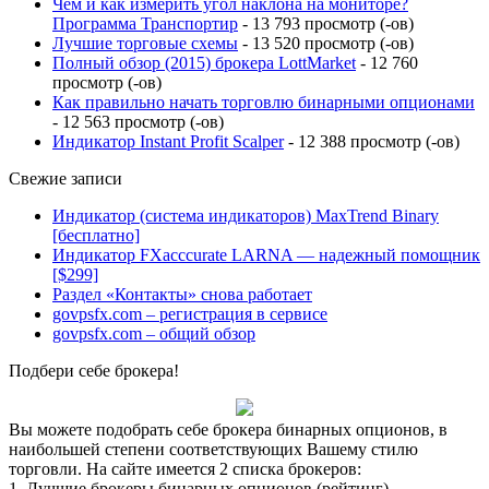
Чем и как измерить угол наклона на мониторе?
Программа Транспортир
- 13 793 просмотр (-ов)
Лучшие торговые схемы
- 13 520 просмотр (-ов)
Полный обзор (2015) брокера LottMarket
- 12 760
просмотр (-ов)
Как правильно начать торговлю бинарными опционами
- 12 563 просмотр (-ов)
Индикатор Instant Profit Scalper
- 12 388 просмотр (-ов)
Свежие записи
Индикатор (система индикаторов) MaxTrend Binary
[бесплатно]
Индикатор FXacccurate LARNA — надежный помощник
[$299]
Раздел «Контакты» снова работает
govpsfx.com – регистрация в сервисе
govpsfx.com – общий обзор
Подбери себе брокера!
Вы можете подобрать себе брокера бинарных опционов, в
наибольшей степени соответствующих Вашему стилю
торговли. На сайте имеется 2 списка брокеров:
1.
Лучшие брокеры бинарных опционов (рейтинг)