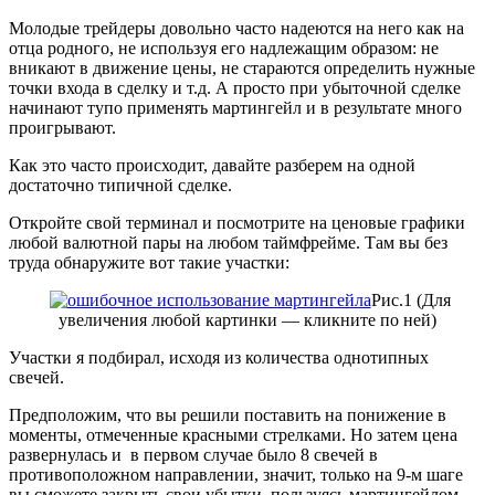
Молодые трейдеры довольно часто надеются на него как на
отца родного, не используя его надлежащим образом: не
вникают в движение цены, не стараются определить нужные
точки входа в сделку и т.д. А просто при убыточной сделке
начинают тупо применять мартингейл и в результате много
проигрывают.
Как это часто происходит, давайте разберем на одной
достаточно типичной сделке.
Откройте свой терминал и посмотрите на ценовые графики
любой валютной пары на любом таймфрейме. Там вы без
труда обнаружите вот такие участки:
Рис.1 (Для
увеличения любой картинки — кликните по ней)
Участки я подбирал, исходя из количества однотипных
свечей.
Предположим, что вы решили поставить на понижение в
моменты, отмеченные красными стрелками. Но затем цена
развернулась и в первом случае было 8 свечей в
противоположном направлении, значит, только на 9-м шаге
вы сможете закрыть свои убытки, пользуясь мартингейлом.